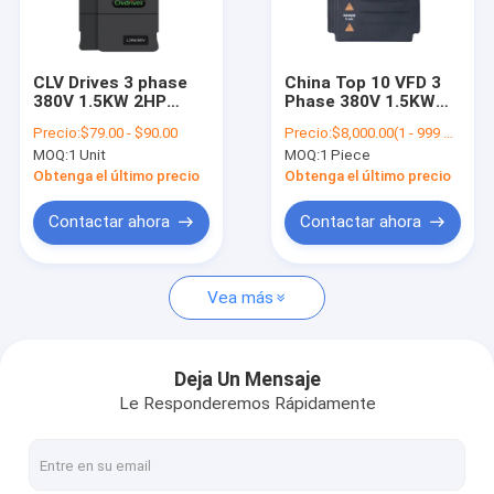
Contacto
CLV Drives 3 phase
China Top 10 VFD 3
380V 1.5KW 2HP
Phase 380V 1.5KW
Invertidor VFD solar
Solar Pump Inverter
VFD Inverter variable
Precio:
$79.00 - $90.00
Precio:
$8,000.00(1 - 999 Pieces) $60.00(>=1000 Pieces)
for solar water pump
frequency drive AC
MOQ:
1 Unit
MOQ:
1 Piece
system AC DC vfd
Drives
del inversor solar de la rejilla
inverter hot sale
Obtenga el último precio
Obtenga el último precio
cheap price
Inversor solar de la bomba de agua
Contactar ahora
Contactar ahora
Inversor solar de corriente continua
Vea más
inversor solar la monofásico
Inversor solar de la bomba de MPPT
Deja Un Mensaje
Le Responderemos Rápidamente
Inversor de la bomba de la piscina
Inversor de la impulsión de la frecuencia