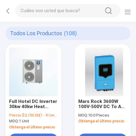
Todos Los Productos
(108)
Full Hotel DC Inverter
Mars Rock 3600W
30kw 40kw Heat
100V-500V DC To AC
Pump Air To Water
230V 220V 240V
Precio:
$3,150.00(1 - 9 Units) $3,100.00(10 - 49 Units) $3,050.00(>=50 Units)
MOQ:
10.0 Pieces
Heat Pump
Single Phase 2 MPPT
MOQ:
1 Unit
Obtenga el último precio
On Grid Hybrid Solar
PV Inverter Offgrid
Obtenga el último precio
580*330*217mm