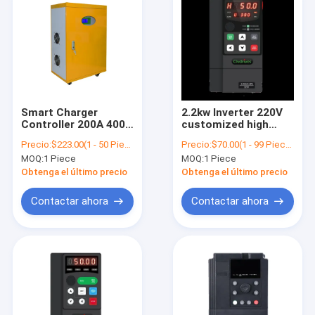
Smart Charger
2.2kw Inverter 220V
Controller 200A 400V
customized high
pwm Built In Solar
performance
Precio:
$223.00(1 - 50 Pieces) $216.00(>=51 Pieces)
Precio:
$70.00(1 - 99 Pieces) $66.00(100 - 499 Pieces) $63.00(>=500 Pieces)
Charge Controller ,
shenzhen factory
MOQ:
1 Piece
MOQ:
1 Piece
50A/100A/150A/200A
lowest price
Optional
converter DC to AC
Obtenga el último precio
Obtenga el último precio
single phase input
VFD
Contactar ahora
Contactar ahora
Inicio
Productos
Sobre nosotros