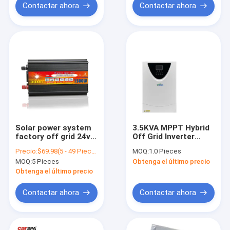
Contactar ahora
Contactar ahora
Solar power system
3.5KVA MPPT Hybrid
factory off grid 24v
Off Grid Inverter
48v hybrid dc to
Solar Inverter Pure
Precio:
$69.98(5 - 49 Pieces) $66.98(50 - 499 Pieces) $63.98(>=500 Pieces)
MOQ:
1.0 Pieces
1.5kw ac inverters to
Sine Wave Power
MOQ:
5 Pieces
Obtenga el último precio
out of solar system
Inverter For Solar
System
Obtenga el último precio
100*300*440mm
Contactar ahora
Contactar ahora