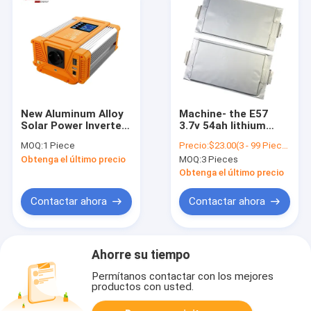
New Aluminum Alloy
Machine- the E57
Solar Power Inverter
3.7v 54ah lithium
500W 12V 220V With
battery motorcycle
MOQ:
1 Piece
Precio:
$23.00(3 - 99 Pieces) $20.00(>=100 Pieces)
LCD Remote Control
electric vehicle
Obtenga el último precio
MOQ:
3 Pieces
Display
inverter high power
discharge equipment
Obtenga el último precio
ternary battery
Contactar ahora
Contactar ahora
Ahorre su tiempo
Permítanos contactar con los mejores
productos con usted.