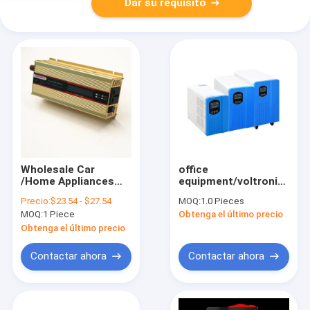
Dar su requisito
Wholesale Car
office
/Home Appliances
equipment/voltronic
Goods AC 12/24V
hybrid solar micro
Precio:
$23.54 - $27.54
MOQ:
1.0 Pieces
110V 1000Watt DC
inverter 700w 1kw
MOQ:
1 Piece
Obtenga el último precio
Factory Outlet
1500w 2kw 3kw 4kw
Inverter
5kw 6kw 3kva 5kva
Obtenga el último precio
household/outdoor
power 12v 24v 48v
Contactar ahora
Contactar ahora
96v